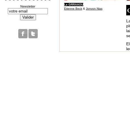
Le GRRAAOU
Newsletter
C
Etienne Beck
&
Jonvon Nias
L
p
la
se
E
l
fr
ou