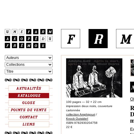
A
Ol
100 pages — 32 × 22 cm
R
impression deux noirs, couverture
cartonnée
D
collection Amphigouri
/
m
Knock Outsider!
ISBN 9782930204758
22 €
E