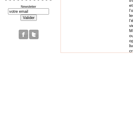
tr
et
Newsletter
l’
l
l’
vi
Mo
o
o
li
c
zi
l
l’
O
L
L
B
L