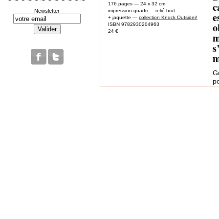
c
176 pages — 24 x 32 cm
Newsletter
impression quadri — relié brut
e
+ jaquette —
collection Knock Outsider!
o
ISBN 9782930204963
24 €
m
s
m
G
p
ha
c
to
d
F
F
r
G
l
e
F
h
C
à 
l