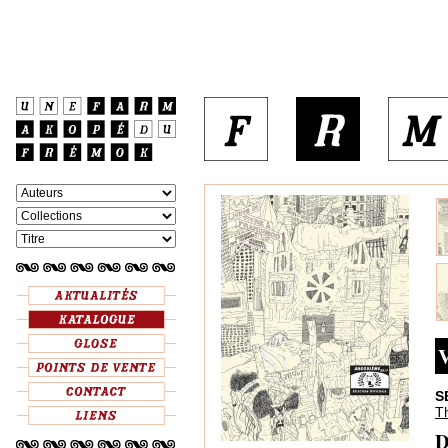
V
S
T
D