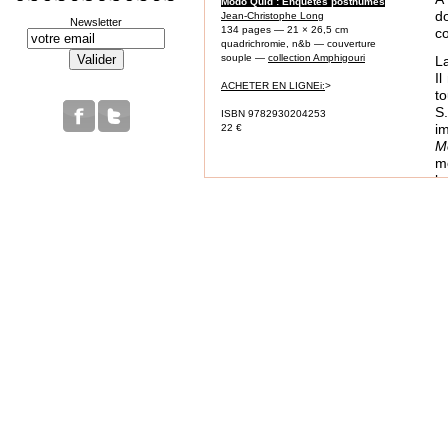
Modo Quid : Enquêtes posthumes
do
Jean-Christophe Long
Newsletter
134 pages — 21 × 26,5 cm
co
quadrichromie, n&b — couverture
souple —
collection Amphigouri
La
Il
ACHETER EN LIGNEi:
>
to
S
ISBN 9782930204253
i
22 €
M
mo
la
D
p
J
Co
J
S
sa
d
c
P
L
ri