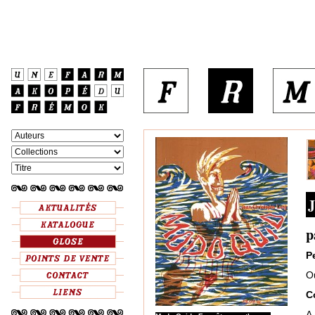
J
p
P
O
C
A