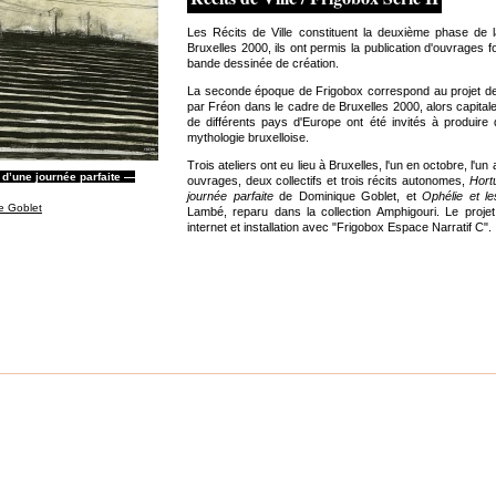
Les Récits de Ville constituent la deuxième phase de 
Bruxelles 2000, ils ont permis la publication d'ouvrages f
bande dessinée de création.
La seconde époque de Frigobox correspond au projet des
par Fréon dans le cadre de Bruxelles 2000, alors capital
de différents pays d'Europe ont été invités à produire
mythologie bruxelloise.
Trois ateliers ont eu lieu à Bruxelles, l'un en octobre, l'un a
 d’une journée parfaite —
ouvrages, deux collectifs et trois récits autonomes,
Hort
journée parfaite
de Dominique Goblet, et
Ophélie et l
e Goblet
Lambé, reparu dans la collection Amphigouri. Le projet é
internet et installation avec "Frigobox Espace Narratif C".