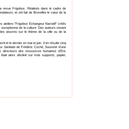
la revue Frigobox. Réalisés dans le cadre de
ondateurs, et ont fait de Bruxelles le cœur de la
 ateliers "Frigobox Echangeur Narratif" créés
e européenne de la culture. Des auteurs venant
 des œuvres sur le thème de la ville ou de la
vril et le dernier en mai et juin. Il en résulte cinq
us Sanitatis
de Frédéric Coché,
Souvenir d'une
es directeurs des ressources humaines
d'Eric
tait alors décliné sur trois supports, papier,