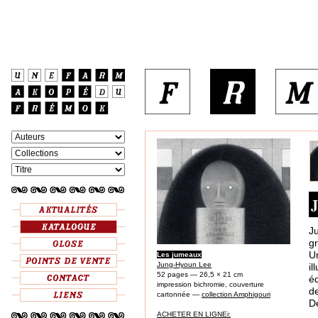
J
g
U
Les jumeaux
Jung-Hyoun Lee
il
52 pages — 26,5 × 21 cm
é
impression bichromie, couverture
d
cartonnée —
collection Amphigouri
D
ACHETER EN LIGNEi: