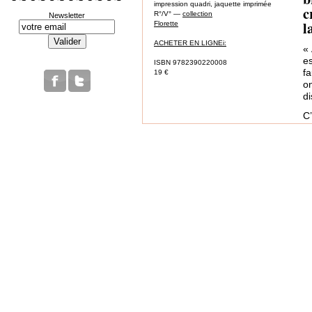
impression quadri, jaquette imprimée
c
R°/V° —
collection
Newsletter
l
Florette
ACHETER EN LIGNEi:
« 
es
ISBN 9782390220008
f
19 €
o
di
C
s
M
A
D
in
s
li
D
M
S
L
L