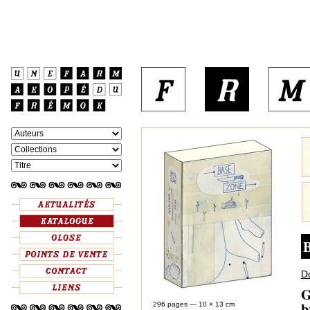
B
D
G
b
296 pages — 10 × 13 cm