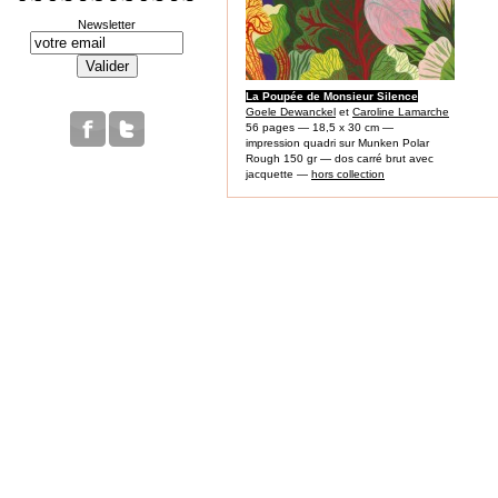
Newsletter
La Poupée de Monsieur Silence
Goele Dewanckel
et
Caroline Lamarche
56 pages — 18,5 x 30 cm —
impression quadri sur Munken Polar
Rough 150 gr — dos carré brut avec
jacquette —
hors collection
ACHETER EN LIGNEi:
ISBN 9782390220121
19 €