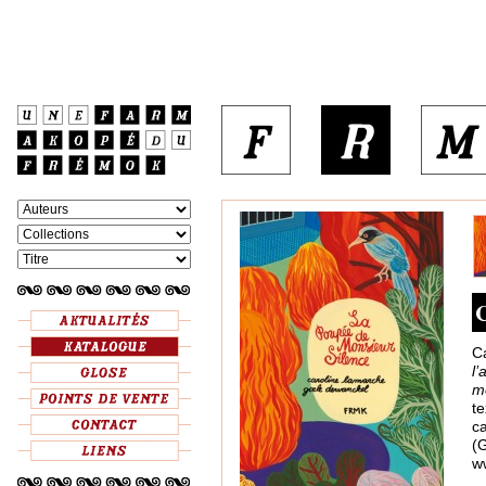
C
C
l’
m
te
c
(G
w