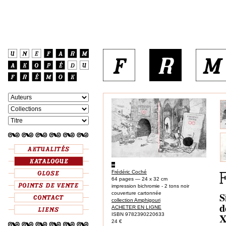
∞
Frédéric Coché
64 pages — 24 x 32 cm
impression bichromie - 2 tons noir
S
couverture cartonnée
collection Amphigouri
d
ACHETER EN LIGNE
X
ISBN 9782390220633
24 €