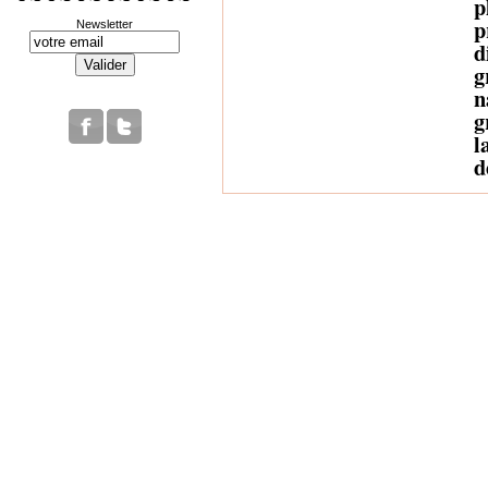
p
p
Newsletter
d
g
n
g
l
d
F
n
n
h
d
un
D
fo
r
D
r
d
To
F