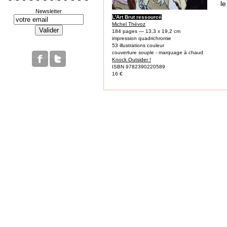
le
Newsletter
L'Art Brut ressourcé
Michel Thévoz
184 pages — 13,3 x 19,2 cm
impression quadrichromie
53 illustrations couleur
couverture souple - marquage à chaud
Knock Outsider !
ISBN 9782390220589
16 €