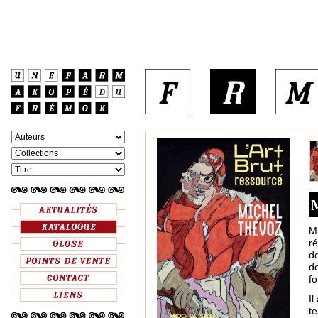
M
M
ré
de
de
f
I
te