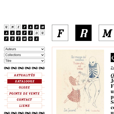
Q
Z
Q
J
F
u
p
S
c
u