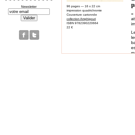
p
96 pages — 16 x 22 cm
Newsletter
impression quadrichromie
«
Couverture cartonnée
at
collection Amphigouri
ISBN 9782390220664
i
22 €
L
l
ba
e
mu
Mo
L
p
i
la
E
m
e
g
d
pa
A
co
c