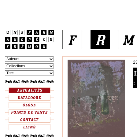
2
I
: